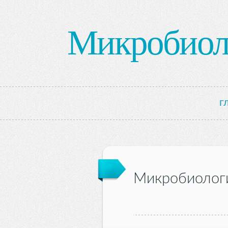
Микробиол
Г
Микробиолог